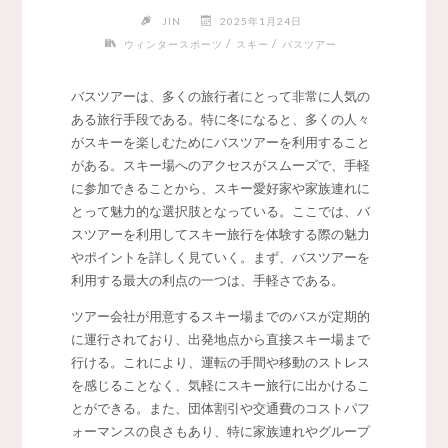
JIN
2025年1月24日
/
/
ウィンタースポーツ
スキー
バスツアー
バスツアーは、多くの旅行者にとって非常に人気の
ある旅行手段である。
特に冬になると、多くの人々
がスキーを楽しむためにバスツアーを利用すること
がある。スキー場へのアクセスがスムーズで、手軽
に参加できることから、スキー愛好家や家族連れに
とって魅力的な選択肢となっている。ここでは、バ
スツアーを利用してスキー旅行を体験する際の魅力
やポイントを詳しく見ていく。まず、バスツアーを
利用する最大の利点の一つは、手軽さである。
ツアー会社が用意するスキー場までのバスが定期的
に運行されており、出発地点から直接スキー場まで
行ける。これにより、運転の手間や移動のストレス
を感じることなく、気軽にスキー旅行に出かけるこ
とができる。また、団体割引や交通費のコストパフ
ォーマンスの良さもあり、特に家族連れやグループ