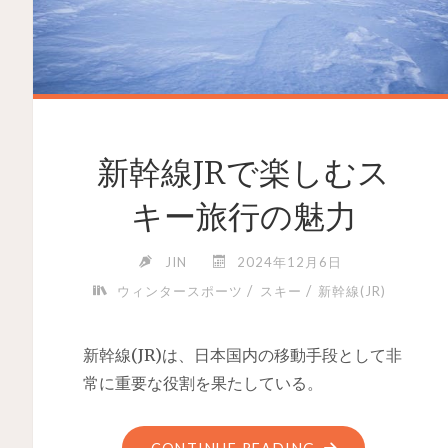
新幹線JRで楽しむス
キー旅行の魅力
JIN
2024年12月6日
/
/
ウィンタースポーツ
スキー
新幹線(JR)
新幹線(JR)は、日本国内の移動手段として非
常に重要な役割を果たしている。