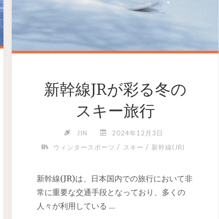
新幹線JRが彩る冬の
スキー旅行
JIN
2024年12月3日
/
/
ウィンタースポーツ
スキー
新幹線(JR)
新幹線(JR)は、日本国内での旅行において非
常に重要な交通手段となっており、多くの
人々が利用している …