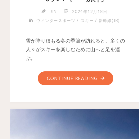
JIN
2024年12月18日
/
/
ウィンタースポーツ
スキー
新幹線(JR)
雪が降り積もる冬の季節が訪れると、多くの
人々がスキーを楽しむために山へと足を運
ぶ。
CONTINUE READING