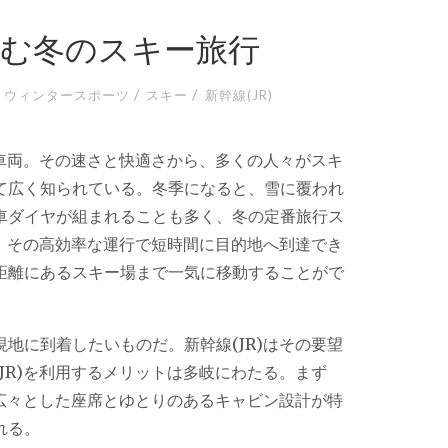
しむ冬のスキー旅行
/
/
ウィンタースポーツ
スキー
新幹線(JR)
車両。
その速さと快適さから、多くの人々がスキ
て広く知られている。冬季になると、雪に覆われ
車ダイヤが組まれることも多く、冬の定番旅行ス
は、その高効率な運行で短時間に目的地へ到達でき
距離にあるスキー場まで一気に移動することがで
地に到着したいものだ。新幹線(JR)はその要望
JR)を利用するメリットは多岐にわたる。まず
は広々とした座席とゆとりのあるキャビン設計が特
れる。