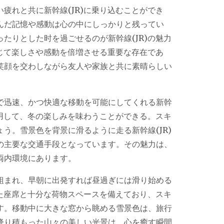
疲れと共に新幹線(JR)に乗り込むことができ
んだ記憶や感動は心の中にしっかりと残ってい
たりとした时を過ごせるのが新幹線(JR)の魅力
通じて楽しさや感動を倍増させる重要な存在であ
笑顔を交わしながら友人や家族と共に素晴らしい
で迅速、かつ快適な移動を可能にしてくれる新幹
利用して、冬の楽しみを味わうことができる。スキ
う。雪景色を背景に滑るように走る新幹線(JR)
の主要な交通手段となっています。その魅力は、
両内環境にあります。
組まれ、早朝に出発すれば昼過ぎには滑り始める
した座席と十分な荷物スペースを備えており、スキ
す。移動中に大きな窓から眺める雪景色は、旅行
降り積もった山々の美しい光景は、心を癒す瞬間