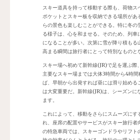
スキー道具を持って移動する際も、荷物ス
ポケットとスキー板を収納できる場所がある
らの景色も楽しむことができる。特に冬の
る様子は、心を和ませる。そのため、列車
になることが多い。次第に雪が降り積もる
高まる瞬間は旅行者にとって特別なものと
スキー場へ初めて新幹線(JR)で足を運ぶ
主要なスキー場までは大体3時間から4時
ば、早朝から出発すれば昼には滑り始める
は大変重要だ。新幹線(JR)は、シーズン
ます。
これによって、移動をさらにスムーズにす
れ、座席の配置やサービスがスキー旅行者
の特急車両では、スキーゴンドラやリフト
旅の効率がぐんと上がる。旅行の一環として