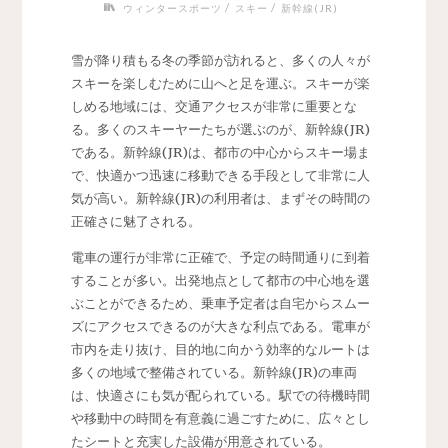
/
/
ウィンタースポーツ
スキー
新幹線(JR)
雪が降り積もる冬の季節が訪れると、多くの人々が
スキーを楽しむために山へと足を運ぶ。
スキーが楽
しめる地域には、交通アクセスが非常に重要とな
る。多くのスキーヤーたちが選ぶのが、新幹線(JR)
である。新幹線(JR)は、都市の中心からスキー場ま
で、快適かつ迅速に移動できる手段として非常に人
気が高い。新幹線(JR)の利用者は、まずその時間の
正確さに魅了される。
電車の運行が非常に正確で、予定の時間通りに到着
することが多い。出発地点として都市の中心地を選
ぶことができるため、乗車予定者は自宅からスムー
ズにアクセスできるのが大きな利点である。電車が
市内を走り抜け、目的地に向かう効率的なルートは
多くの地域で整備されている。新幹線(JR)の車両
は、快適さにも気が配られている。駅での待機時間
や移動中の時間を有意義に過ごすために、広々とし
たシートと充実した設備が用意されている。