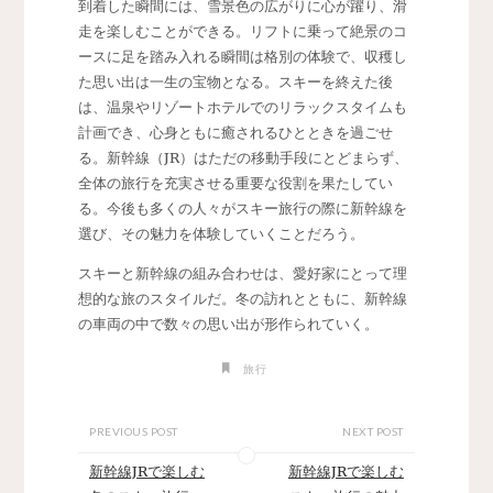
到着した瞬間には、雪景色の広がりに心が躍り、滑
走を楽しむことができる。リフトに乗って絶景のコ
ースに足を踏み入れる瞬間は格別の体験で、収穫し
た思い出は一生の宝物となる。スキーを終えた後
は、温泉やリゾートホテルでのリラックスタイムも
計画でき、心身ともに癒されるひとときを過ごせ
る。新幹線（JR）はただの移動手段にとどまらず、
全体の旅行を充実させる重要な役割を果たしてい
る。今後も多くの人々がスキー旅行の際に新幹線を
選び、その魅力を体験していくことだろう。
スキーと新幹線の組み合わせは、愛好家にとって理
想的な旅のスタイルだ。冬の訪れとともに、新幹線
の車両の中で数々の思い出が形作られていく。
旅行
PREVIOUS POST
NEXT POST
新幹線JRで楽しむ
新幹線JRで楽しむ