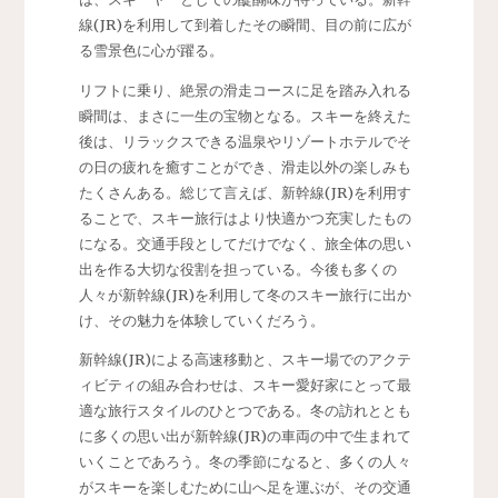
線(JR)を利用して到着したその瞬間、目の前に広が
る雪景色に心が躍る。
リフトに乗り、絶景の滑走コースに足を踏み入れる
瞬間は、まさに一生の宝物となる。スキーを終えた
後は、リラックスできる温泉やリゾートホテルでそ
の日の疲れを癒すことができ、滑走以外の楽しみも
たくさんある。総じて言えば、新幹線(JR)を利用す
ることで、スキー旅行はより快適かつ充実したもの
になる。交通手段としてだけでなく、旅全体の思い
出を作る大切な役割を担っている。今後も多くの
人々が新幹線(JR)を利用して冬のスキー旅行に出か
け、その魅力を体験していくだろう。
新幹線(JR)による高速移動と、スキー場でのアクテ
ィビティの組み合わせは、スキー愛好家にとって最
適な旅行スタイルのひとつである。冬の訪れととも
に多くの思い出が新幹線(JR)の車両の中で生まれて
いくことであろう。冬の季節になると、多くの人々
がスキーを楽しむために山へ足を運ぶが、その交通