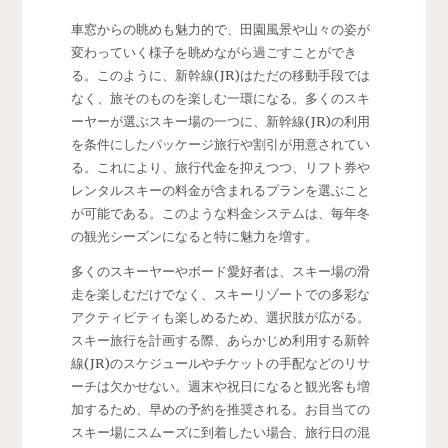
車窓からの眺めも魅力的で、田園風景や山々の姿が
変わっていく様子を眺めながら過ごすことができ
る。このように、新幹線(JR)はただの移動手段では
なく、旅そのものを楽しむ一環になる。多くのスキ
ーヤーが選ぶスキー場の一つに、新幹線(JR)の利用
を条件にしたパッケージ旅行や割引が用意されてい
る。これにより、旅行代金を抑えつつ、リフト券や
レンタルスキーの料金が含まれるプランを選ぶこと
が可能である。このような料金システムは、毎年冬
の観光シーズンになると特に魅力を増す。
多くのスキーヤーやボード愛好者は、スキー場の滑
走を楽しむだけでなく、スキーリゾートでの多彩な
アクティビティも楽しめるため、選択肢が広がる。
スキー旅行を計画する際、あらかじめ利用する新幹
線(JR)のスケジュールやチケットの手配などのリサ
ーチは欠かせない。週末や祝日になると観光客も増
加するため、早めの予約を推奨される。お目当ての
スキー場にスムーズに到着したい場合、旅行日の混