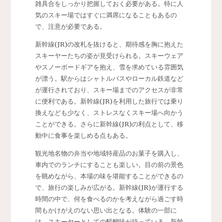
雑具合をしっかり把握しておく必要がある。特に人
気のスキー場ではすぐに満席になることもあるの
で、注意が必要である。
新幹線(JR)の改札を抜けると、期待感を胸に抱えた
スキーヤーたちの姿が見受けられる。スキーウェア
やスノーボードギアを抱え、雪を求めている雰囲気
が漂う。駅からはシャトルバスやローカル鉄道など
が運行されており、スキー場までのアクセスが非常
に便利である。新幹線(JR)を利用した旅行では乗り
換えなども少なく、ストレスなくスキー場へ向かう
ことができる。さらに新幹線(JR)の利点として、移
動中に食事を楽しめる点もある。
観光地名物の弁当や地域特産品のお菓子を購入し、
車内でのランチにすることも楽しい。目の前の景色
を眺めながら、本場の味を堪能することができるの
で、旅行の楽しみが広がる。新幹線(JR)が運行する
時間の中で、何を食べるのかを考えながら過ごす時
間もかけがえのない思い出となる。体験の一部に
は、スキーヤーとしての醍醐味が待っている。新幹