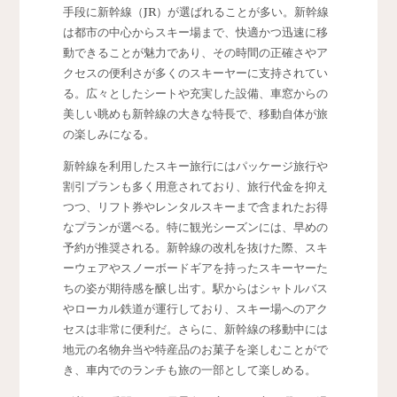
手段に新幹線（JR）が選ばれることが多い。新幹線
は都市の中心からスキー場まで、快適かつ迅速に移
動できることが魅力であり、その時間の正確さやア
クセスの便利さが多くのスキーヤーに支持されてい
る。広々としたシートや充実した設備、車窓からの
美しい眺めも新幹線の大きな特長で、移動自体が旅
の楽しみになる。
新幹線を利用したスキー旅行にはパッケージ旅行や
割引プランも多く用意されており、旅行代金を抑え
つつ、リフト券やレンタルスキーまで含まれたお得
なプランが選べる。特に観光シーズンには、早めの
予約が推奨される。新幹線の改札を抜けた際、スキ
ーウェアやスノーボードギアを持ったスキーヤーた
ちの姿が期待感を醸し出す。駅からはシャトルバス
やローカル鉄道が運行しており、スキー場へのアク
セスは非常に便利だ。さらに、新幹線の移動中には
地元の名物弁当や特産品のお菓子を楽しむことがで
き、車内でのランチも旅の一部として楽しめる。