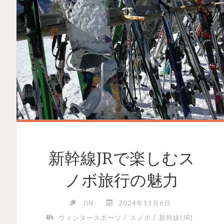
新幹線JRで楽しむス
ノボ旅行の魅力
JIN
2024年11月6日
/
/
ウィンタースポーツ
スノボ
新幹線(JR)