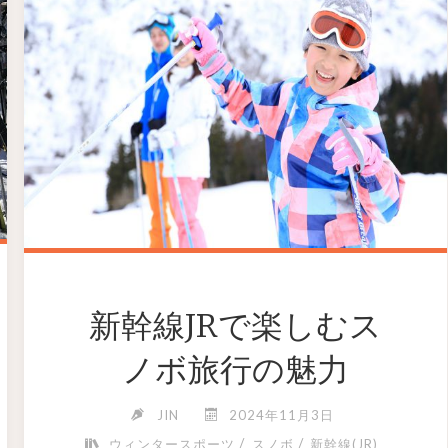
新幹線JRで楽しむス
ノボ旅行の魅力
JIN
2024年11月3日
/
/
ウィンタースポーツ
スノボ
新幹線(JR)