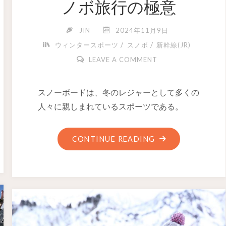
ノボ旅行の極意
JIN
2024年11月9日
/
/
ウィンタースポーツ
スノボ
新幹線(JR)
LEAVE A COMMENT
スノーボードは、冬のレジャーとして多くの
人々に親しまれているスポーツである。
CONTINUE READING